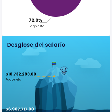
72.9%
Pago neto
Desglose del salario
$18.732.283.00
Pago neto
$6.967.717.00