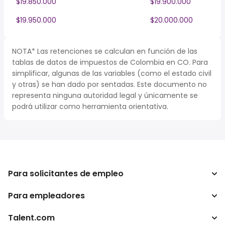
$19.850.000
$19.900.000
$19.950.000
$20.000.000
NOTA* Las retenciones se calculan en función de las
tablas de datos de impuestos de Colombia en CO. Para
simplificar, algunas de las variables (como el estado civil
y otras) se han dado por sentadas. Este documento no
representa ninguna autoridad legal y únicamente se
podrá utilizar como herramienta orientativa.
Para solicitantes de empleo
Para empleadores
Buscador de trabajo
Buscador de salario
Talent.com
Empresa