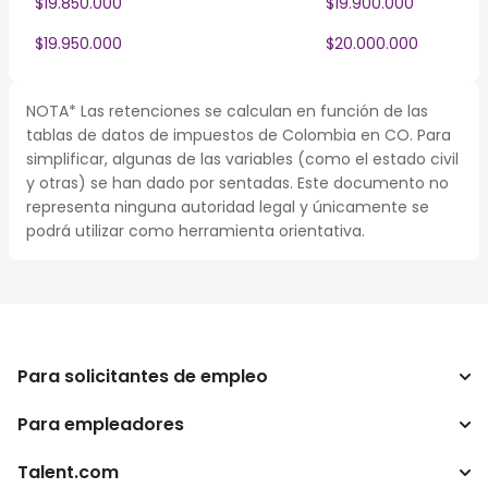
$19.850.000
$19.900.000
$19.950.000
$20.000.000
NOTA* Las retenciones se calculan en función de las
tablas de datos de impuestos de Colombia en CO. Para
simplificar, algunas de las variables (como el estado civil
y otras) se han dado por sentadas. Este documento no
representa ninguna autoridad legal y únicamente se
podrá utilizar como herramienta orientativa.
Para solicitantes de empleo
Para empleadores
Buscador de trabajo
Buscador de salario
Talent.com
Empresa