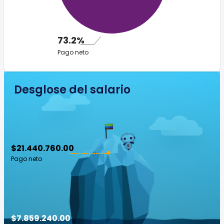
73.2%
Pago neto
Desglose del salario
$21.440.760.00
Pago neto
$7.859.240.00