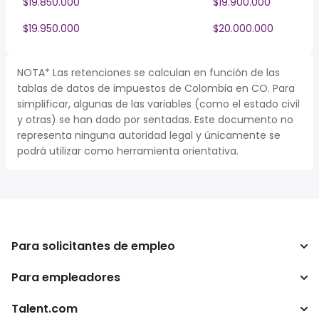
$19.850.000
$19.900.000
$19.950.000
$20.000.000
NOTA* Las retenciones se calculan en función de las
tablas de datos de impuestos de Colombia en CO. Para
simplificar, algunas de las variables (como el estado civil
y otras) se han dado por sentadas. Este documento no
representa ninguna autoridad legal y únicamente se
podrá utilizar como herramienta orientativa.
Para solicitantes de empleo
Para empleadores
Buscador de trabajo
Buscador de salario
Talent.com
Empresa