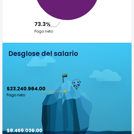
73.3%
Pago neto
Desglose del salario
$23.240.964.00
Pago neto
$8.459.036.00