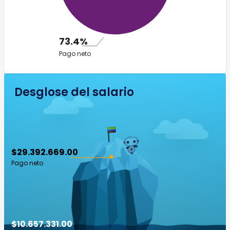
73.4%
Pago neto
Desglose del salario
$29.392.669.00
Pago neto
$10.657.331.00