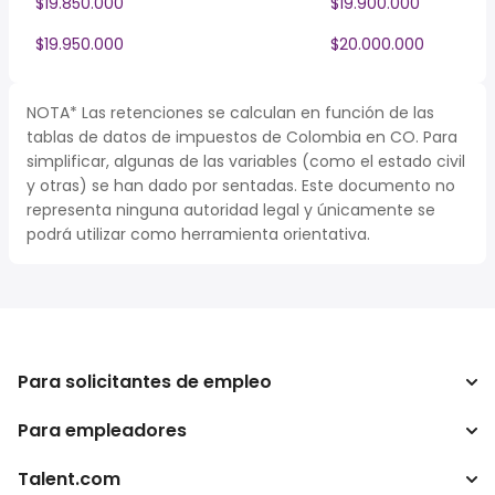
$19.850.000
$19.900.000
$19.950.000
$20.000.000
NOTA* Las retenciones se calculan en función de las
tablas de datos de impuestos de Colombia en CO. Para
simplificar, algunas de las variables (como el estado civil
y otras) se han dado por sentadas. Este documento no
representa ninguna autoridad legal y únicamente se
podrá utilizar como herramienta orientativa.
Para solicitantes de empleo
Para empleadores
Buscador de trabajo
Buscador de salario
Talent.com
Empresa