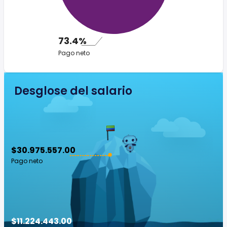
73.4%
Pago neto
Desglose del salario
$30.975.557.00
Pago neto
$11.224.443.00