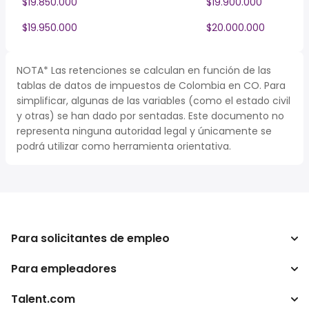
$19.850.000
$19.900.000
$19.950.000
$20.000.000
NOTA* Las retenciones se calculan en función de las
tablas de datos de impuestos de Colombia en CO. Para
simplificar, algunas de las variables (como el estado civil
y otras) se han dado por sentadas. Este documento no
representa ninguna autoridad legal y únicamente se
podrá utilizar como herramienta orientativa.
Para solicitantes de empleo
Para empleadores
Buscador de trabajo
Buscador de salario
Talent.com
Empresa