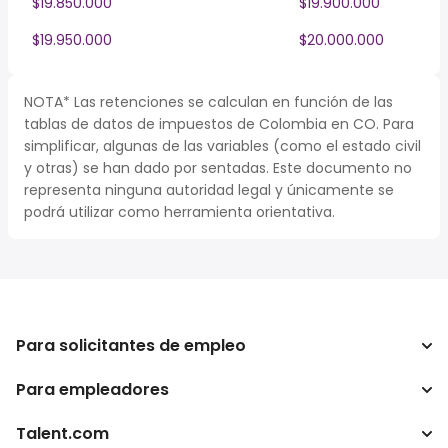
$19.850.000
$19.900.000
$19.950.000
$20.000.000
NOTA* Las retenciones se calculan en función de las
tablas de datos de impuestos de Colombia en CO. Para
simplificar, algunas de las variables (como el estado civil
y otras) se han dado por sentadas. Este documento no
representa ninguna autoridad legal y únicamente se
podrá utilizar como herramienta orientativa.
Para solicitantes de empleo
Para empleadores
Buscador de trabajo
Buscador de salario
Talent.com
Empresa