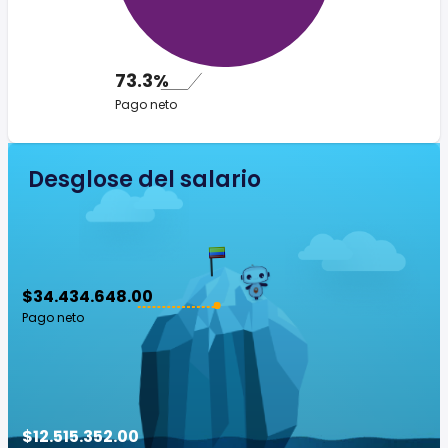
73.3%
Pago neto
Desglose del salario
$34.434.648.00
Pago neto
$12.515.352.00