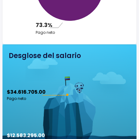
73.3%
Pago neto
Desglose del salario
$34.616.705.00
Pago neto
$12.583.295.00