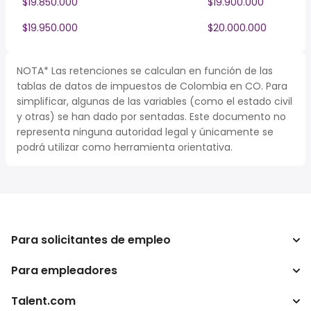
$19.850.000
$19.900.000
$19.950.000
$20.000.000
NOTA* Las retenciones se calculan en función de las
tablas de datos de impuestos de Colombia en CO. Para
simplificar, algunas de las variables (como el estado civil
y otras) se han dado por sentadas. Este documento no
representa ninguna autoridad legal y únicamente se
podrá utilizar como herramienta orientativa.
Para solicitantes de empleo
Para empleadores
Buscador de trabajo
Buscador de salario
Talent.com
Empresa