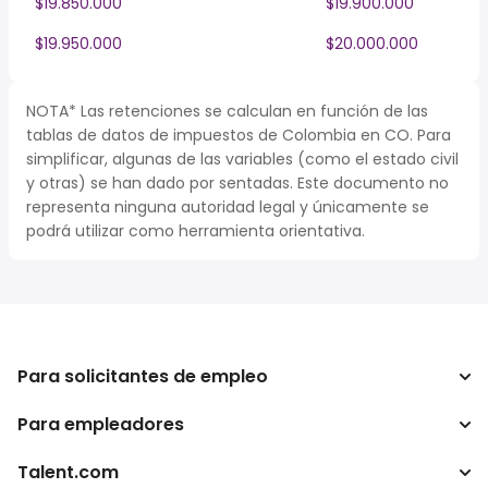
$19.850.000
$19.900.000
$19.950.000
$20.000.000
NOTA* Las retenciones se calculan en función de las
tablas de datos de impuestos de Colombia en CO. Para
simplificar, algunas de las variables (como el estado civil
y otras) se han dado por sentadas. Este documento no
representa ninguna autoridad legal y únicamente se
podrá utilizar como herramienta orientativa.
Para solicitantes de empleo
Para empleadores
Buscador de trabajo
Buscador de salario
Talent.com
Empresa