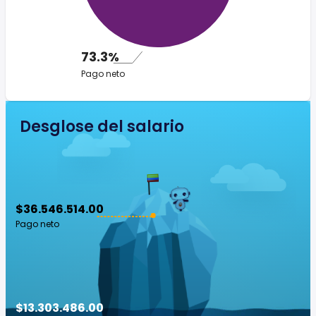
73.3%
Pago neto
Desglose del salario
$36.546.514.00
Pago neto
$13.303.486.00