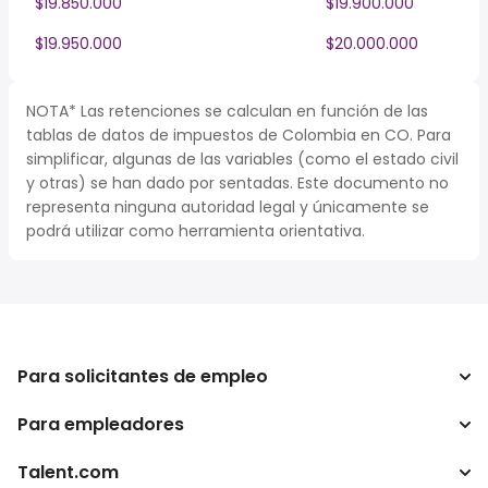
$19.850.000
$19.900.000
$19.950.000
$20.000.000
NOTA* Las retenciones se calculan en función de las
tablas de datos de impuestos de Colombia en CO. Para
simplificar, algunas de las variables (como el estado civil
y otras) se han dado por sentadas. Este documento no
representa ninguna autoridad legal y únicamente se
podrá utilizar como herramienta orientativa.
Para solicitantes de empleo
Para empleadores
Buscador de trabajo
Buscador de salario
Talent.com
Empresa