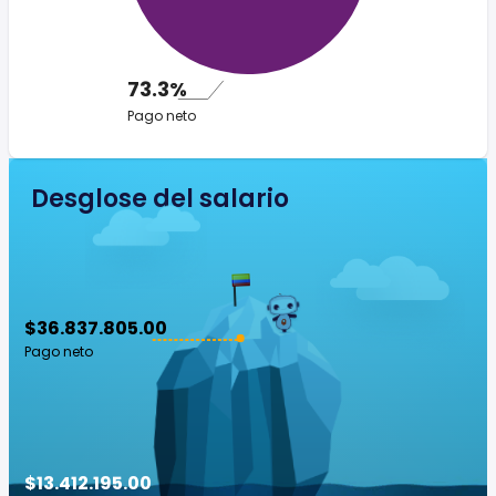
73.3%
Pago neto
Desglose del salario
$36.837.805.00
Pago neto
$13.412.195.00