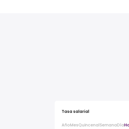
Tasa salarial
Año
Mes
Quincenal
Semana
Día
H