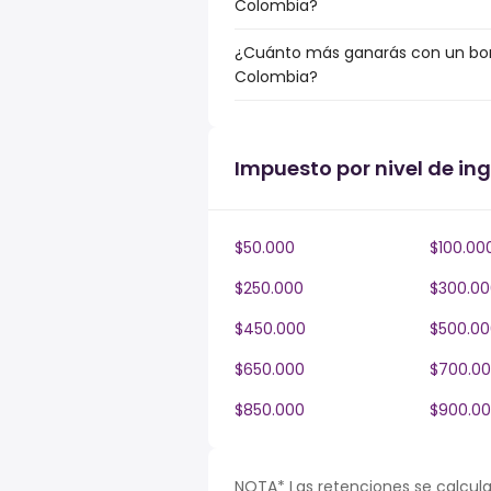
Colombia?
¿Cuánto más ganarás con un bonu
Colombia?
Impuesto por nivel de in
$50.000
$100.00
$250.000
$300.00
$450.000
$500.00
$650.000
$700.0
$850.000
$900.0
NOTA* Las retenciones se calcula