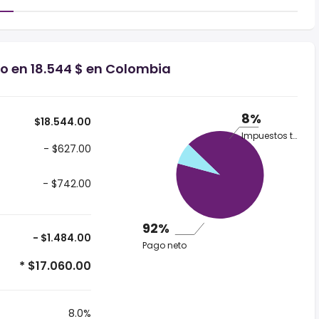
io en 18.544 $ en Colombia
8%
$18.544.00
Impuestos totales
- $627.00
- $742.00
92%
- $1.484.00
Pago neto
* $17.060.00
8.0%