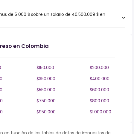
s de 5 000 $ sobre un salario de 40.500.009 $ en
greso en Colombia
0
$150.000
$200.000
0
$350.000
$400.000
0
$550.000
$600.000
00
$750.000
$800.000
00
$950.000
$1.000.000
n en función de las tablas de datos de impuestos de