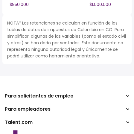
$950.000
$1.000.000
NOTA* Las retenciones se calculan en función de las
tablas de datos de impuestos de Colombia en CO. Para
simplificar, algunas de las variables (como el estado civil
y otras) se han dado por sentadas. Este documento no
representa ninguna autoridad legal y únicamente se
podrá utilizar como herramienta orientativa.
Para solicitantes de empleo
Para empleadores
Buscador de trabajo
Buscador de salario
Talent.com
Empresa
Calculadora de impuestos
ATS