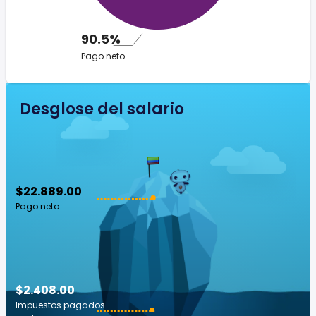
90.5%
Pago neto
Desglose del salario
$22.889.00
Pago neto
$2.408.00
Impuestos pagados