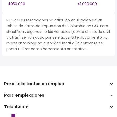
$950.000
$1.000.000
NOTA* Las retenciones se calculan en función de las
tablas de datos de impuestos de Colombia en CO. Para
simplificar, algunas de las variables (como el estado civil
y otras) se han dado por sentadas. Este documento no
representa ninguna autoridad legal y únicamente se
podrá utilizar como herramienta orientativa.
Para solicitantes de empleo
Para empleadores
Buscador de trabajo
Buscador de salario
Talent.com
Empresa
Calculadora de impuestos
ATS