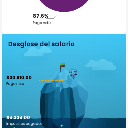
87.6%
Pago neto
Desglose del salario
$30.510.00
Pago neto
$4.334.00
Impuestos pagados