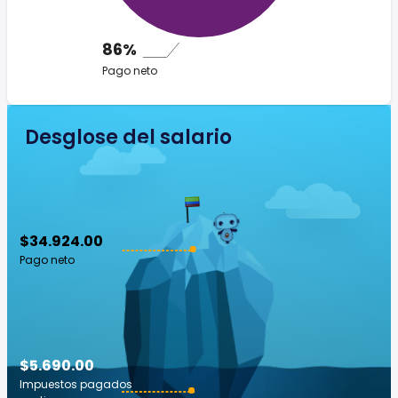
86%
Pago neto
Desglose del salario
$34.924.00
Pago neto
$5.690.00
Impuestos pagados