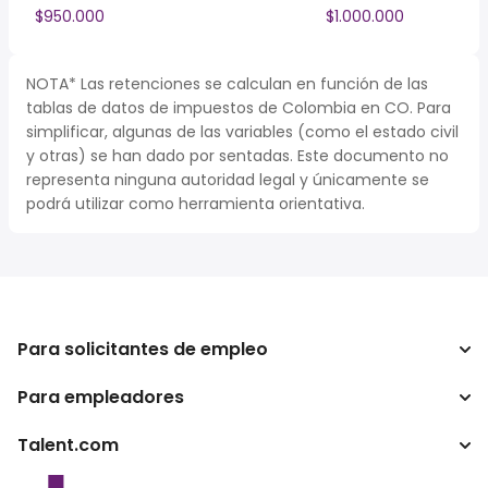
$950.000
$1.000.000
NOTA* Las retenciones se calculan en función de las
tablas de datos de impuestos de Colombia en CO. Para
simplificar, algunas de las variables (como el estado civil
y otras) se han dado por sentadas. Este documento no
representa ninguna autoridad legal y únicamente se
podrá utilizar como herramienta orientativa.
Para solicitantes de empleo
Para empleadores
Buscador de trabajo
Buscador de salario
Talent.com
Empresa
Calculadora de impuestos
ATS