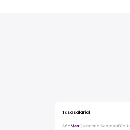
Tasa salarial
Año
Mes
Quincenal
Semana
Día
H