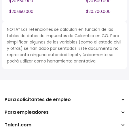
$20.550.000
$20.600.000
$20.650.000
$20.700.000
NOTA* Las retenciones se calculan en función de las
tablas de datos de impuestos de Colombia en CO. Para
simplificar, algunas de las variables (como el estado civil
y otras) se han dado por sentadas. Este documento no
representa ninguna autoridad legal y únicamente se
podrá utilizar como herramienta orientativa.
Para solicitantes de empleo
Para empleadores
Buscador de trabajo
Buscador de salario
Talent.com
Empresa