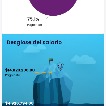
75.1%
Pago neto
Desglose del salario
$14.823.206.00
Pago neto
$4.926.794.00