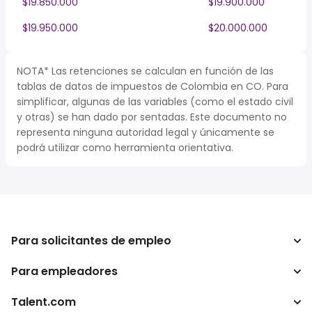
$19.850.000
$19.900.000
$19.950.000
$20.000.000
NOTA* Las retenciones se calculan en función de las
tablas de datos de impuestos de Colombia en CO. Para
simplificar, algunas de las variables (como el estado civil
y otras) se han dado por sentadas. Este documento no
representa ninguna autoridad legal y únicamente se
podrá utilizar como herramienta orientativa.
Para solicitantes de empleo
Para empleadores
Buscador de trabajo
Buscador de salario
Talent.com
Empresa