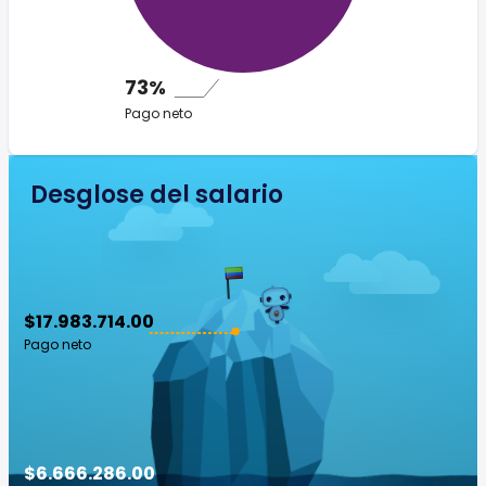
73%
Pago neto
Desglose del salario
$17.983.714.00
Pago neto
$6.666.286.00