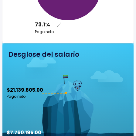
73.1%
Pago neto
Desglose del salario
$21.139.805.00
Pago neto
$7.760.195.00