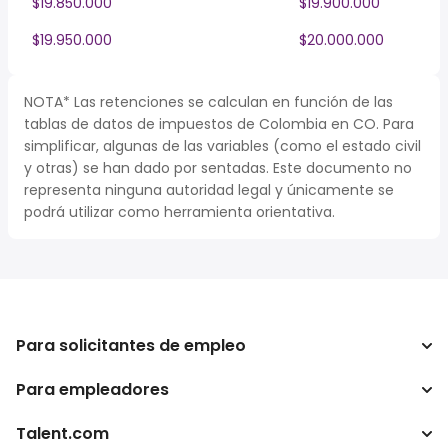
$19.850.000
$19.900.000
$19.950.000
$20.000.000
NOTA* Las retenciones se calculan en función de las
tablas de datos de impuestos de Colombia en CO. Para
simplificar, algunas de las variables (como el estado civil
y otras) se han dado por sentadas. Este documento no
representa ninguna autoridad legal y únicamente se
podrá utilizar como herramienta orientativa.
Para solicitantes de empleo
Para empleadores
Buscador de trabajo
Buscador de salario
Talent.com
Empresa