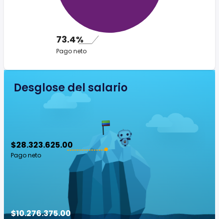
73.4%
Pago neto
Desglose del salario
$28.323.625.00
Pago neto
$10.276.375.00