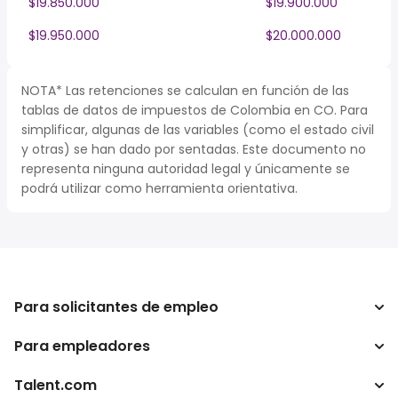
$19.850.000
$19.900.000
$19.950.000
$20.000.000
NOTA* Las retenciones se calculan en función de las
tablas de datos de impuestos de Colombia en CO. Para
simplificar, algunas de las variables (como el estado civil
y otras) se han dado por sentadas. Este documento no
representa ninguna autoridad legal y únicamente se
podrá utilizar como herramienta orientativa.
Para solicitantes de empleo
Para empleadores
Buscador de trabajo
Buscador de salario
Talent.com
Empresa