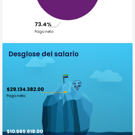
73.4%
Pago neto
Desglose del salario
$29.134.382.00
Pago neto
$10.565.618.00