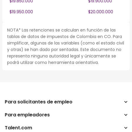
$19.850.000
$19.900.000
$19.950.000
$20.000.000
NOTA* Las retenciones se calculan en función de las
tablas de datos de impuestos de Colombia en CO. Para
simplificar, algunas de las variables (como el estado civil
y otras) se han dado por sentadas. Este documento no
representa ninguna autoridad legal y únicamente se
podrá utilizar como herramienta orientativa.
Para solicitantes de empleo
Para empleadores
Buscador de trabajo
Buscador de salario
Talent.com
Empresa