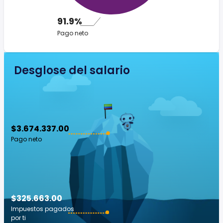
91.9%
Pago neto
Desglose del salario
$3.674.337.00
Pago neto
$325.663.00
Impuestos pagados
por ti