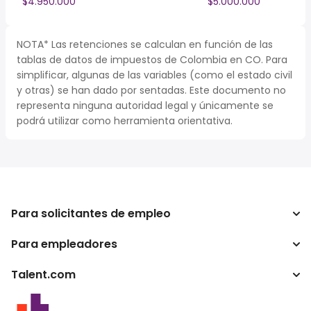
$4.950.000
$5.000.000
NOTA* Las retenciones se calculan en función de las
tablas de datos de impuestos de Colombia en CO. Para
simplificar, algunas de las variables (como el estado civil
y otras) se han dado por sentadas. Este documento no
representa ninguna autoridad legal y únicamente se
podrá utilizar como herramienta orientativa.
Para solicitantes de empleo
Para empleadores
Buscador de trabajo
Buscador de salario
Talent.com
Empresa
Calculadora de impuestos
ATS
Otros países
Conversor de salario