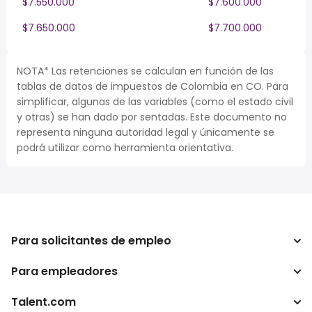
$7.550.000
$7.600.000
$7.650.000
$7.700.000
NOTA* Las retenciones se calculan en función de las
tablas de datos de impuestos de Colombia en CO. Para
simplificar, algunas de las variables (como el estado civil
y otras) se han dado por sentadas. Este documento no
representa ninguna autoridad legal y únicamente se
podrá utilizar como herramienta orientativa.
Para solicitantes de empleo
Para empleadores
Buscador de trabajo
Buscador de salario
Talent.com
Empresa