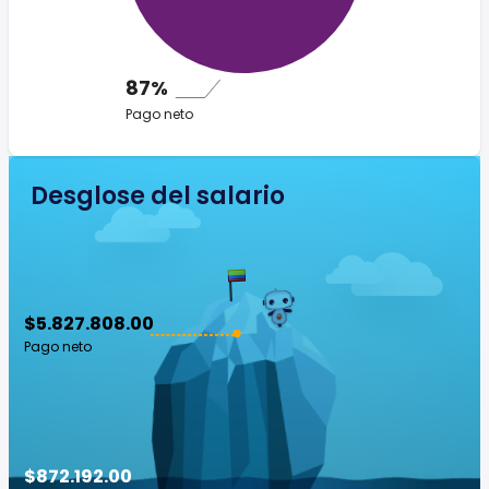
87%
Pago neto
Desglose del salario
$5.827.808.00
Pago neto
$872.192.00