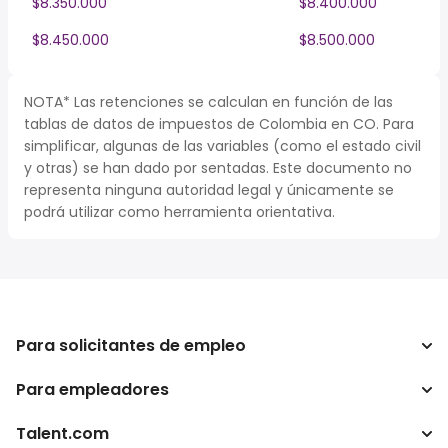
$8.350.000
$8.400.000
$8.450.000
$8.500.000
NOTA* Las retenciones se calculan en función de las
tablas de datos de impuestos de Colombia en CO. Para
simplificar, algunas de las variables (como el estado civil
y otras) se han dado por sentadas. Este documento no
representa ninguna autoridad legal y únicamente se
podrá utilizar como herramienta orientativa.
Para solicitantes de empleo
Para empleadores
Buscador de trabajo
Buscador de salario
Talent.com
Empresa