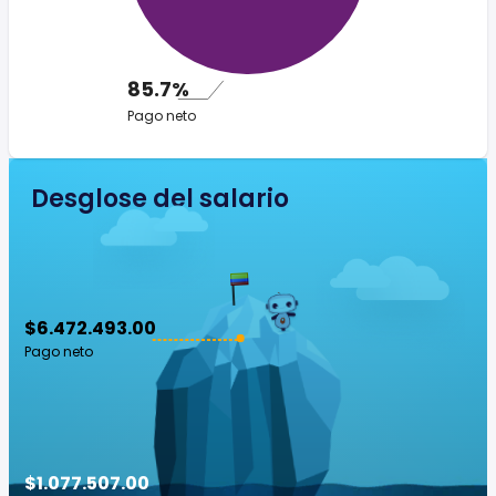
85.7%
Pago neto
Desglose del salario
$6.472.493.00
Pago neto
$1.077.507.00