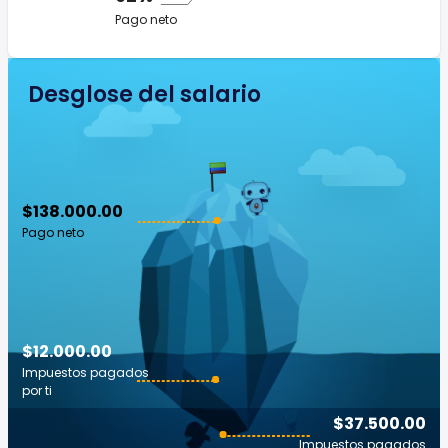
Pago neto
Desglose del salario
$138.000.00
Pago neto
$12.000.00
Impuestos pagados
por ti
$37.500.00
Impuestos pagados