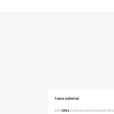
Tasa salarial
Año
Mes
Quincenal
Semana
Día
H