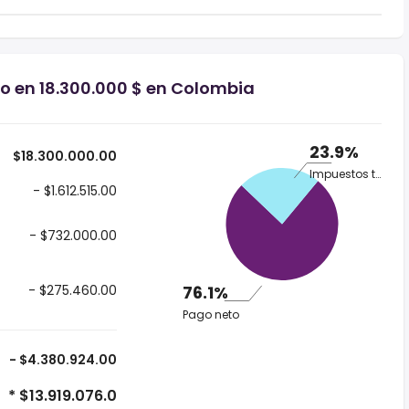
io en 18.300.000 $ en Colombia
23.9%
$18.300.000.00
Impuestos totales
- $1.612.515.00
- $732.000.00
- $275.460.00
76.1%
Pago neto
- $4.380.924.00
* $13.919.076.0