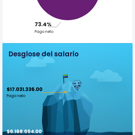
73.4%
Pago neto
Desglose del salario
$17.031.336.00
Pago neto
$6.168.664.00