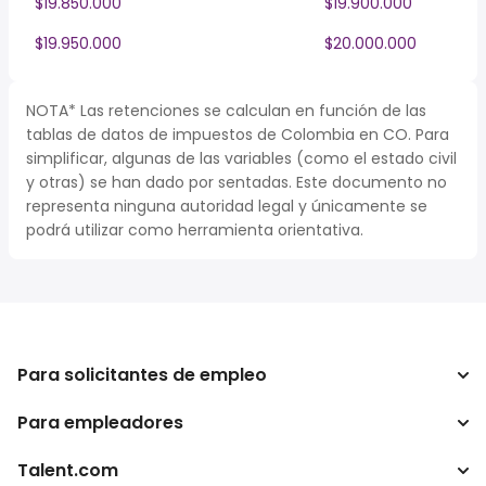
$19.850.000
$19.900.000
$19.950.000
$20.000.000
NOTA* Las retenciones se calculan en función de las
tablas de datos de impuestos de Colombia en CO. Para
simplificar, algunas de las variables (como el estado civil
y otras) se han dado por sentadas. Este documento no
representa ninguna autoridad legal y únicamente se
podrá utilizar como herramienta orientativa.
Para solicitantes de empleo
Para empleadores
Buscador de trabajo
Buscador de salario
Talent.com
Empresa