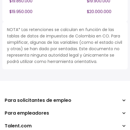
$19.850.000
$19.900.000
$19.950.000
$20.000.000
NOTA* Las retenciones se calculan en función de las
tablas de datos de impuestos de Colombia en CO. Para
simplificar, algunas de las variables (como el estado civil
y otras) se han dado por sentadas. Este documento no
representa ninguna autoridad legal y únicamente se
podrá utilizar como herramienta orientativa.
Para solicitantes de empleo
Para empleadores
Buscador de trabajo
Buscador de salario
Talent.com
Empresa