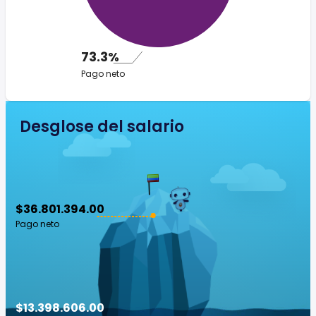
73.3%
Pago neto
Desglose del salario
$36.801.394.00
Pago neto
$13.398.606.00