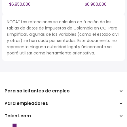
$6.850.000
$6.900.000
NOTA* Las retenciones se calculan en función de las
tablas de datos de impuestos de Colombia en CO. Para
simplificar, algunas de las variables (como el estado civil
y otras) se han dado por sentadas. Este documento no
representa ninguna autoridad legal y únicamente se
podrá utilizar como herramienta orientativa.
Para solicitantes de empleo
Para empleadores
Buscador de trabajo
Buscador de salario
Talent.com
Empresa
Calculadora de impuestos
ATS