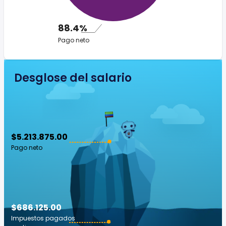
88.4%
Pago neto
Desglose del salario
$5.213.875.00
Pago neto
$686.125.00
Impuestos pagados